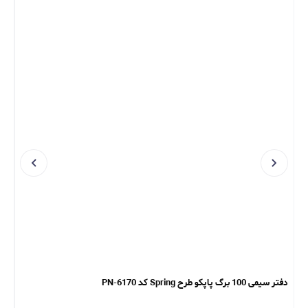
دفتر سیمی 100 برگ پاپکو طرح Spring کد PN-6170
دفتر سیمی 