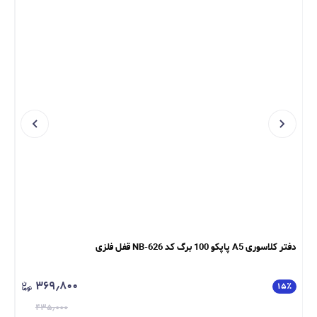
دفتر کلاسوری A5 پاپکو 100 برگ کد NB-626 قفل فلزی
دفتر کلاس
۳۶۹٫۸۰۰
٪
۱۵
٪
۴۳۵٫۰۰۰