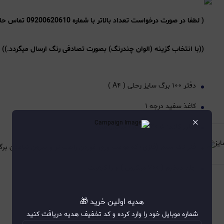
( لطفا در صورت درخواست تعداد بالاتر با شماره 09200620610 تماس حاصل فرمایید.)
((با انتخاب گزینه (الوان چندرنگ) بصورت تصادفی رنگ ارسال میگردد.))
دفتر ۱۰۰ برگ سایز رحلی ( A۴ )
کاغذ سفید درجه ۱
×
سایز کاغذ: ۲۰.۵ * ۲۸.۷ سانتی متر
فنر تک سیم (فلزی) که موجب ورق خوردن راحت تر و بیرون نیامدن برگ
جلد ضخیم ( ۷۰۰ میکرون ) و با کیفیت
هدیه اولین خرید 🎁
شماره موبایل خود را وارد کرده و کد تخفیف هدیه دریافت کنید