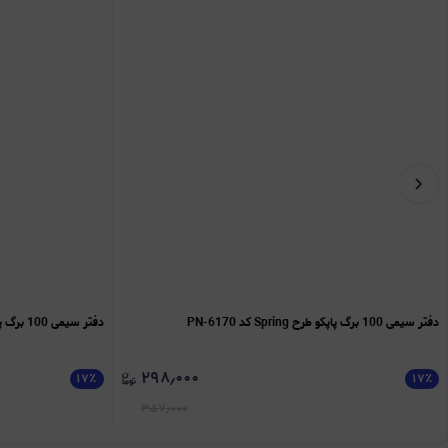
دفتر سیمی 100 برگ پاپکو طرح Spring کد PN-6170
دفتر سیمی 100 برگ پاپکو طرح Coffe کد PN-6170
۲۹۸٫۰۰۰
۱۷
٪
۱۷
٪
۳۵۷٫۰۰۰