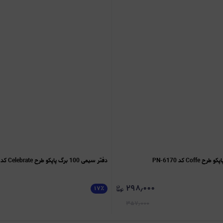
دفتر سیمی 100 برگ پاپکو طرح Celebrate کد PN-6170
۲۹۸٫۰۰۰
۱۷
٪
۳۵۷٫۰۰۰