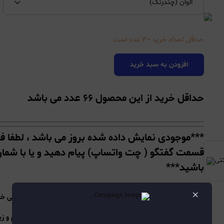
الوان (چندرنگ)
حداقل تعداد خرید
۳۰
عدد است
افزودن به سبد خرید
حداقل خرید از این محصول ۶۶ عدد می باشد
***موجودی نمایش داده شده بروز می باشد ، لطفا فق
باشید***
×
دفتر 100 برگ تندیس با جلد طلقی ضخیم (700میکرون) ، محصولی خاص و بینظیر از شرکت تولیدی دفتر تندیس می باشد.
کاغذ سفید درجه یک با چاپ با کیفیت ، صحافی اعلا و جلد با دوام و ز