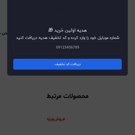
دفتر 100 برگ سایز وزیری کاغذ سفید درجه ۱ با چاپ دورنگ
سایز کاغذ: ۲۳.۵x۱۶.۳ سانتی متر
هدیه اولین خرید 🎁
فنر تک سیم (مارپیچ) که موجب ورق خوردن راحت تر و بیرون نیامدن ب
شماره موبایل خود را وارد کرده و کد تخفیف هدیه دریافت کنید
توجه :
(محصول بصورت فروش تکی نیز در سایت موجود می باشد)
دریافت کد تخفیف
محصولات مرتبط