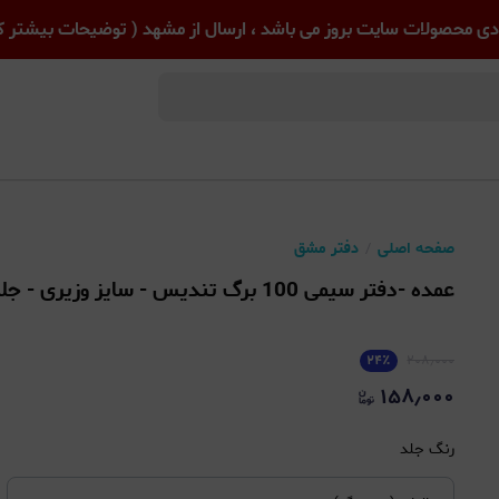
ی محصولات سایت بروز می باشد ، ارسال از مشهد ( توضیحات بیشتر کل
صفحه اصلی
دفتر مشق
عمده -دفتر سیمی 100 برگ تندیس - سایز وزیری - جلد طلقی۷۰۰میکرون - کارتنی
۲۴
٪
۲۰۸٫۰۰۰
۱۵۸٫۰۰۰
رنگ جلد