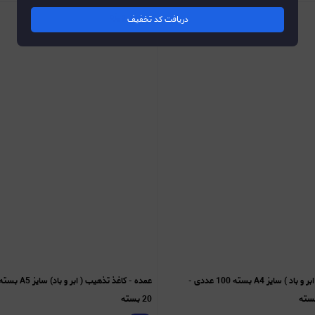
دریافت کد تخفیف
عمده - کاغذ تذهیب ( ابر و باد ) سایز A4 بسته 100 عددی -
20 بسته