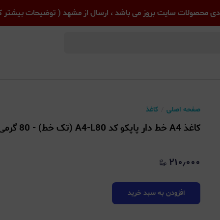
ی محصولات سایت بروز می باشد ، ارسال از مشهد ( توضیحات بیشتر کل
صفحه اصلی
کاغذ
کاغذ A4 خط دار پاپکو کد A4-L80 (تک خط) - 80 گرمی - بسته 80 عددی
۲۱۰٫۰۰۰
افزودن به سبد خرید