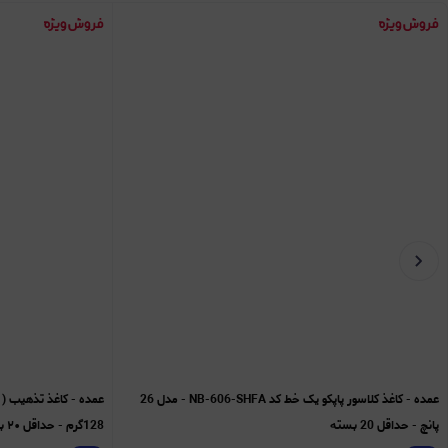
عمده - کاغذ کلاسور پاپکو یک خط کد NB-606-SHFA - مدل 26
پانچ - حداقل 20 بسته
128گرم - حداقل ۲۰ بسته